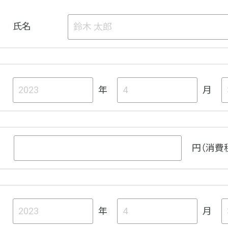
氏名
年
月
円（消費
年
月